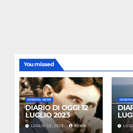
You missed
GENERAL NEWS
GENERA
DIARIO DI OGGI 12
DIAR
LUGLIO 2023
LUG
LUGLIO 12, 2023
ADMIN
LUGL