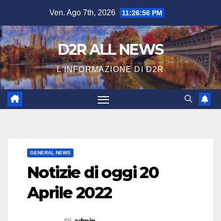
Salta
Ven. Ago 7th, 2026
11:26:57 PM
al
contenuto
D2R ALL NEWS
L'INFORMAZIONE DI D2R
GENERAL NEWS
Notizie di oggi 20
Aprile 2022