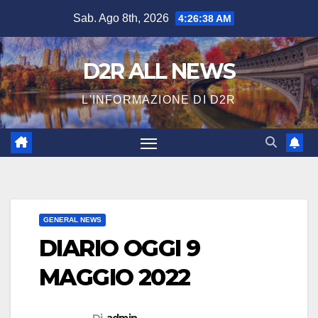
Salta
Sab. Ago 8th, 2026
4:26:39 AM
al
contenuto
D2R ALL NEWS
L'INFORMAZIONE DI D2R
GENERAL NEWS
DIARIO OGGI 9
MAGGIO 2022