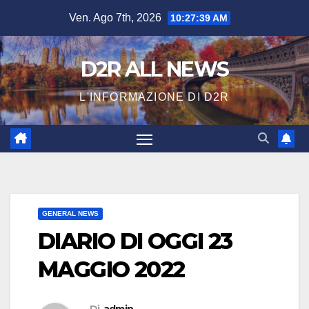
Salta
Ven. Ago 7th, 2026
10:27:40 AM
al
contenuto
D2R ALL NEWS
L'INFORMAZIONE DI D2R
GENERAL NEWS
DIARIO DI OGGI 23
MAGGIO 2022