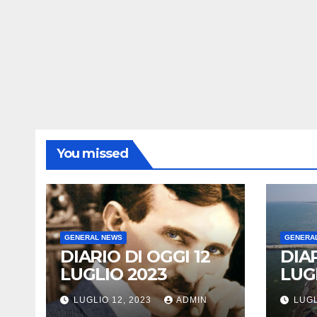
You missed
GENERAL NEWS
GENERA
DIARIO DI OGGI 12
DIAR
LUGLIO 2023
LUG
LUGLIO 12, 2023
ADMIN
LUGL